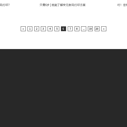
码打印？
只需6步 | 就能了解安元数码打印方案
叮！您
«
1
2
3
4
5
6
7
8
...
19
20
»