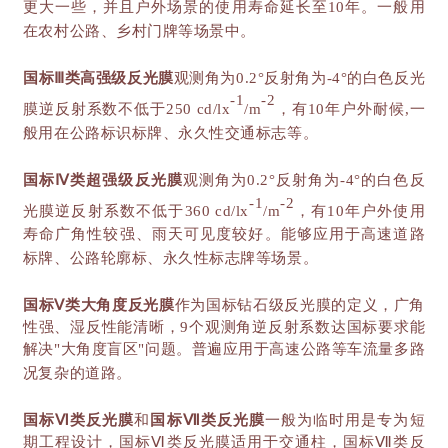
更大一些，并且户外场景的使用寿命延长至10年。一般用
在农村公路、乡村门牌等场景中。
国标
Ⅲ类高强级反光膜
观测角为
0.2°反射角为-4°的白色反光
-1
-2
膜逆反射系数不低于250 cd/lx
/m
，有
10年户外耐候,一
般用在公路标识标牌、永久性交通标志等。
国标
Ⅳ类超强级反光膜
观测角为
0.2°反射角为-4°的白色反
-1
-2
光膜逆反射系数不低于360 cd/lx
/m
，有
10年户外使用
寿命广角性较强、雨天可见度较好。能够应用于高速道路
标牌、公路轮廓标、永久性标志牌等场景。
国标
Ⅴ类大角度反光膜
作为国标钻石级反光膜的定义，广角
性强、湿反性能清晰，
9个观测角逆反射系数达国标要求能
解决"大角度盲区"问题。普遍应用于高速公路等车流量多路
况复杂的道路。
国标
Ⅵ类反光膜
和
国标
Ⅶ类反光膜
一般为临时用是专为短
期工程设计，国标
Ⅵ类反光膜适用于交通柱，国标Ⅶ类反